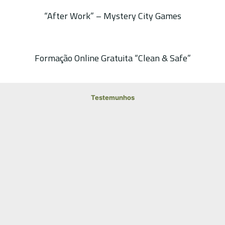
“After Work” – Mystery City Games
Formação Online Gratuita “Clean & Safe”
Testemunhos
A Associação Turismo de Sintra, na persecução
dos interesses dos seus associados, terá
inequivocamente toda a colaboração
institucional que for solicitada à Autoridade para
as Condições do Trabalho e do Centro Local de
Lisboa Ocidental. Será um privilégio poder
participar da visão projetada para este setor – o
Turismo, que pelo menos desde 2012, muito
tem contribuído para a economia nacional e